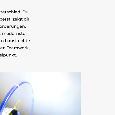
terschied. Du
rst, zeigt dir
forderungen,
it modernster
rn baust echte
ehen Teamwork,
elpunkt.