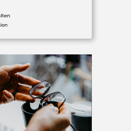
alten
ion