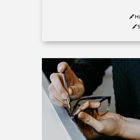
🖋️H
🖋