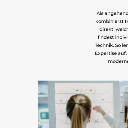
Als angehen
kombinierst H
direkt, wel
findest indi
Technik. So l
Expertise auf
moderne