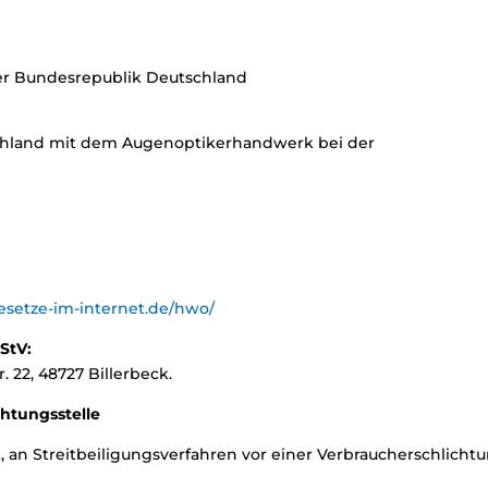
der Bundesrepublik Deutschland
chland mit dem Augenoptikerhandwerk bei der
esetze-im-internet.de/hwo/
MStV:
 22, 48727 Billerbeck.
chtungs­stelle
it, an Streitbeiligungsverfahren vor einer Verbraucherschlicht