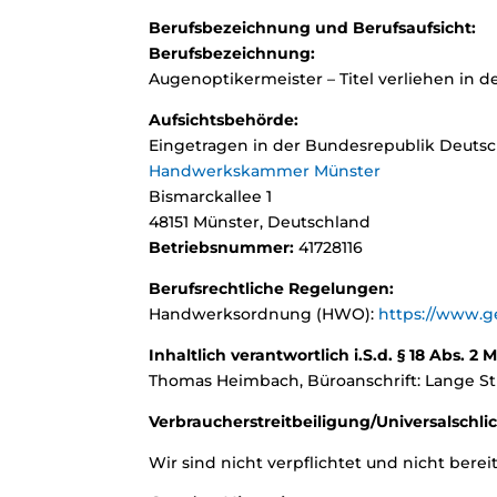
Berufsbezeichnung und Berufsaufsicht:
Berufsbezeichnung:
Augenoptikermeister – Titel verliehen in 
Aufsichtsbehörde:
Eingetragen in der Bundesrepublik Deuts
Handwerkskammer Münster
Bismarckallee 1
48151 Münster, Deutschland
Betriebsnummer:
41728116
Berufsrechtliche Regelungen:
Handwerksordnung (HWO):
https://www.g
Inhaltlich verantwortlich i.S.d. § 18 Abs. 2 
Thomas Heimbach, Büroanschrift: Lange Str.
Verbraucher­streit­beiligung/Universal­schli
Wir sind nicht verpflichtet und nicht bere