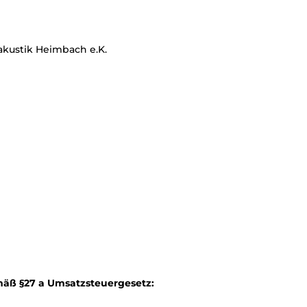
kustik Heimbach e.K.
äß §27 a
Umsatzsteuergesetz: