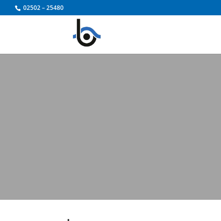
Zum
02502 – 25480
Inhalt
springen