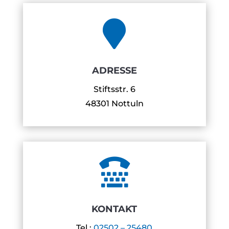

ADRESSE
Stiftsstr. 6
48301 Nottuln

KONTAKT
Tel.:
02502 – 25480